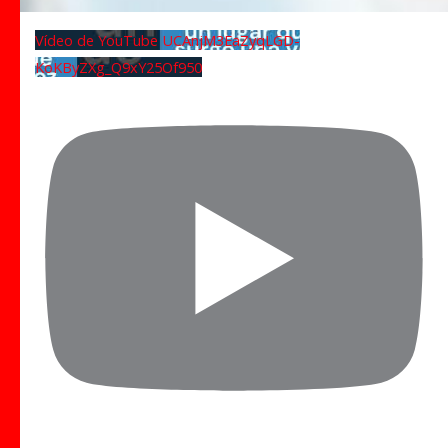
Vídeo de YouTube UCAnjM3EaZyqLGD-
KoKByZXg_Q9xY25Of950